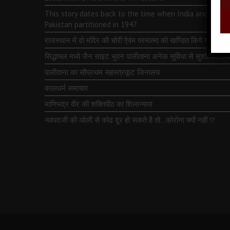
This story dates back to the time when India and
Pakistan partitioned in 1947
राजस्थान में दो मंदिर की चोरी ऐवंम परमात्मा को खण्डित किये गये
सिद्धाचल मध्ये जैन साइट भुवन पालीताना अनेक सुविधा से सुशोभित तीर्थ
पालीताना का सौप्रथम सहस्त्रकूट जिनालय
कालधर्म समाचार
माणिभद्र वीर की शक्तिपीठ का शिलान्यास
नवपदजी की ओली से कोढ दूर हो सकते है तो…कोरोना क्यों नहीं ⁉️