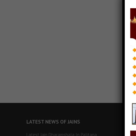
LATEST NEWS OF JAINS
Latest Jain Dharamshala In Palitana