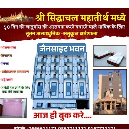
LATEST JAINISM
The Jain Monk and his Saka saviours (English)