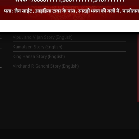
Monk Metarya (English)
Life of Bhagawän Mahävir (English)
Two Frogs Story (English)
.
Vipul and Vijan Story (English)
Kamalsen Story (English)
King Hansa Story (English)
Virchand R Gandhi Story (English)