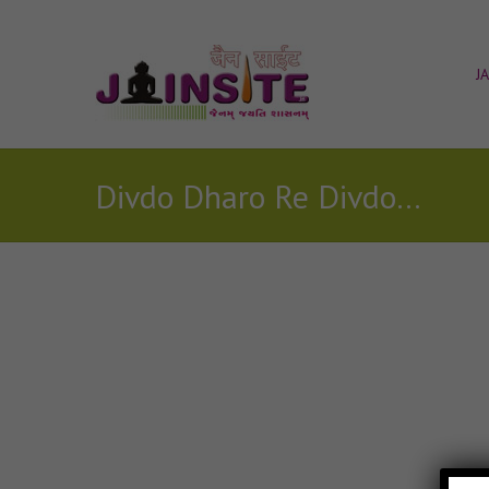
J
Divdo Dharo Re Divdo MP3 Download
Posts Tagged with: