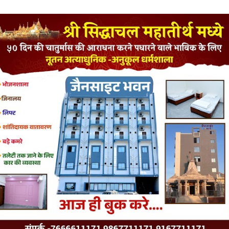
LATEST JAINISM
The Jain Monk and his Saka saviours (English)