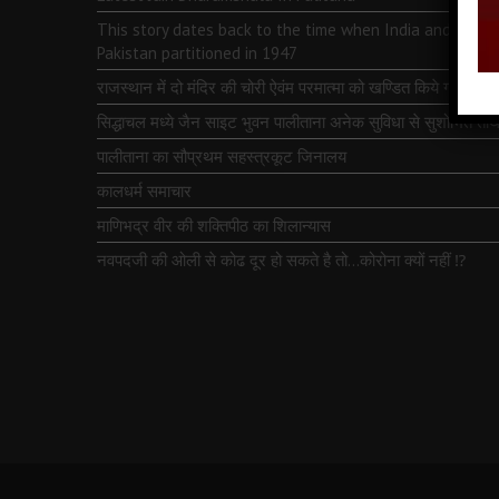
This story dates back to the time when India and
Pakistan partitioned in 1947
राजस्थान में दो मंदिर की चोरी ऐवंम परमात्मा को खण्डित किये गये
सिद्धाचल मध्ये जैन साइट भुवन पालीताना अनेक सुविधा से सुशोभित तीर्थ
पालीताना का सौप्रथम सहस्त्रकूट जिनालय
कालधर्म समाचार
माणिभद्र वीर की शक्तिपीठ का शिलान्यास
नवपदजी की ओली से कोढ दूर हो सकते है तो…कोरोना क्यों नहीं ⁉️