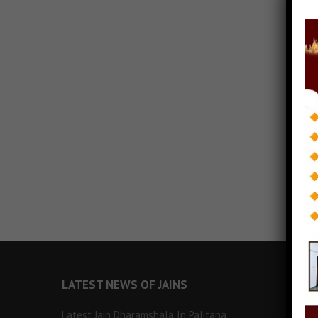
LATEST NEWS OF JAINS
Latest Jain Dharamshala In Palitana