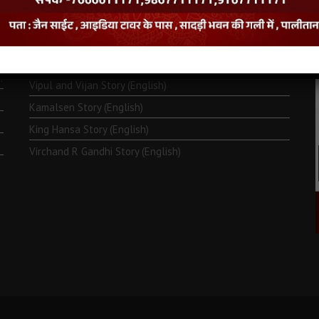
Monk Metarya (English)
Life of Bhagawän Mahävir (English)
Two Frogs Story (English)
.
Vipul and Vijan Story (English)
Kamalsen Story (English)
King Hansa Story (English)
Virchand R Gandhi Story (English)