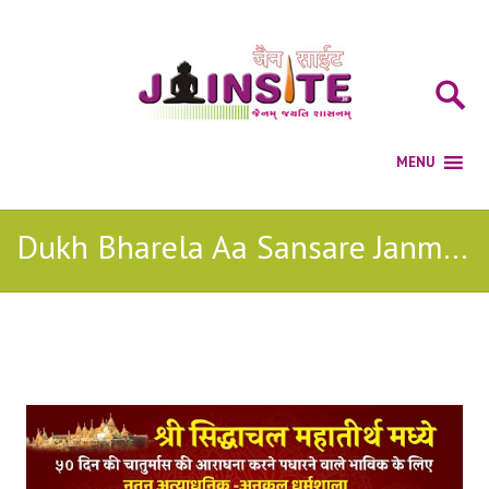
Dukh Bharela Aa Sansare Janmyo Stavan
Posts Tagged with: