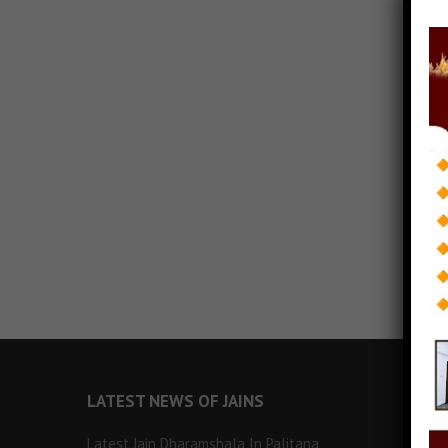
LATEST NEWS OF JAINS
Latest Jain Dharamshala In Palitana