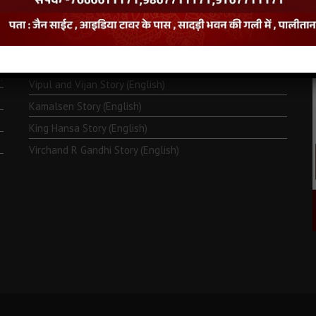
Monk Metarya (English)
Life of Bhagawän Mahävir (English)
Two Frogs Story (English)
.
Vipul and Vijan Story (English)
Kamalsen Story (English)
King Hansa Story (English)
Virchand R Gandhi Story (English)