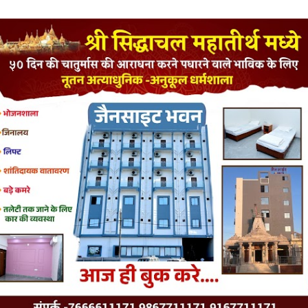
LATEST JAINISM
The Jain Monk and his Saka saviours (English)