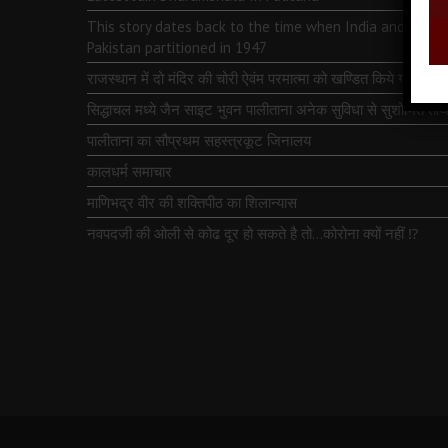
This story dates back to the time when India and
Pakistan partitioned in 1947
राजस्थान में दो मंदिर की चोरी ऐवंम परमात्मा को खण्डित किये गये
सिद्धाचल मध्ये जैन साइट भुवन पालीताना अनेक सुविधा से सुशोभित तीर्थ
पालीताना का सौप्रथम सहस्त्रकूट जिनालय
कालधर्म समाचार
माणिभद्र वीर की शक्तिपीठ का शिलान्यास
नवपदजी की ओली से कोढ दूर हो सकते है तो…कोरोना क्यों नहीं ⁉️