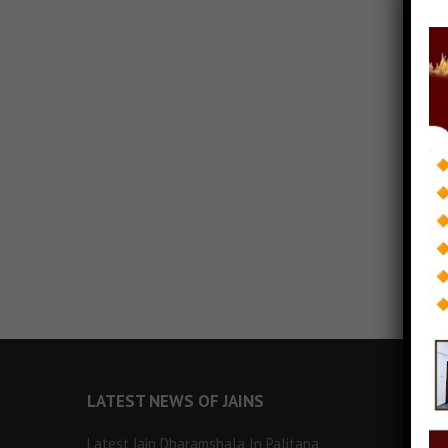
LATEST NEWS OF JAINS
Latest Jain Dharamshala In Palitana