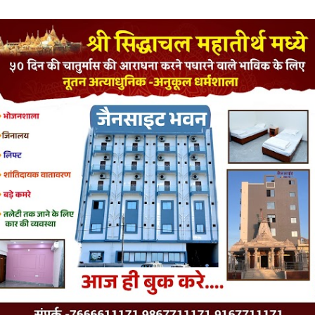
LATEST JAINISM
The Jain Monk and his Saka saviours (English)