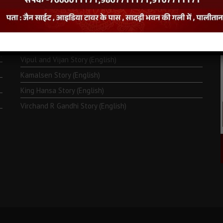
Monk Metarya (English)
Life of Bhagawän Mahävir (English)
Two Frogs Story (English)
.
Vipul and Vijan Story (English)
Kamalsen Story (English)
King Hansa Story (English)
Virchand R Gandhi Story (English)