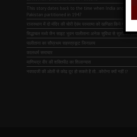
This story dates back to the time when India and
Pakistan partitioned in 1947
राजस्थान में दो मंदिर की चोरी ऐवंम परमात्मा को खण्डित किये गये
सिद्धाचल मध्ये जैन साइट भुवन पालीताना अनेक सुविधा से सुशोभित तीर्थ
पालीताना का सौप्रथम सहस्त्रकूट जिनालय
कालधर्म समाचार
माणिभद्र वीर की शक्तिपीठ का शिलान्यास
नवपदजी की ओली से कोढ दूर हो सकते है तो…कोरोना क्यों नहीं ⁉️