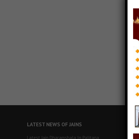
LATEST NEWS OF JAINS
Latest Jain Dharamshala In Palitana