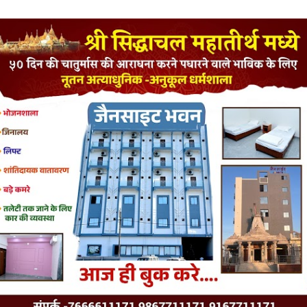
LATEST JAINISM
The Jain Monk and his Saka saviours (English)