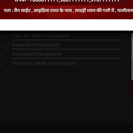
Monk Metarya (English)
Life of Bhagawän Mahävir (English)
Two Frogs Story (English)
.
Vipul and Vijan Story (English)
Kamalsen Story (English)
King Hansa Story (English)
Virchand R Gandhi Story (English)