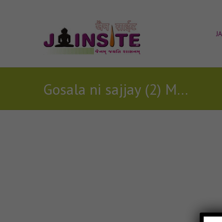
J
Gosala ni sajjay (2) Mp3
Posts Tagged with: