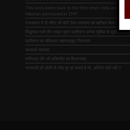
This story dates back to the time when India and
Pakistan partitioned in 1947
राजस्थान में दो मंदिर की चोरी ऐवंम परमात्मा को खण्डित किये गये
सिद्धाचल मध्ये जैन साइट भुवन पालीताना अनेक सुविधा से सुशोभित तीर्थ
पालीताना का सौप्रथम सहस्त्रकूट जिनालय
कालधर्म समाचार
माणिभद्र वीर की शक्तिपीठ का शिलान्यास
नवपदजी की ओली से कोढ दूर हो सकते है तो…कोरोना क्यों नहीं ⁉️