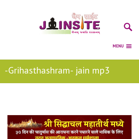
-Grihasthashram- jain mp3
Posts Tagged with: