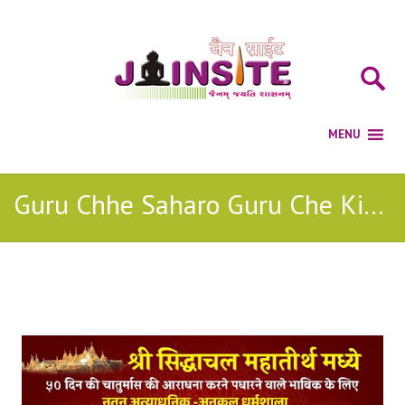
Guru Chhe Saharo Guru Che Kinaro Jain Stavan
Posts Tagged with: