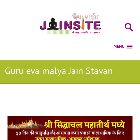
Guru eva malya Jain Stavan
Posts Tagged with: