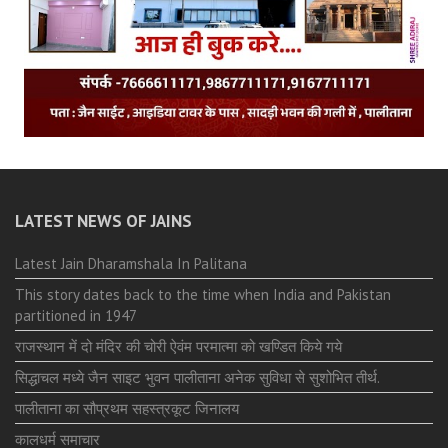
LATEST NEWS OF JAINS
Latest Jain Dharamshala In Palitana
This story dates back to the time when India and Pakistan
partitioned in 1947
राजस्थान में दो मंदिर की चोरी ऐवंम परमात्मा को खण्डित किये गये
सिद्धाचल मध्ये जैन साइट भुवन पालीताना अनेक सुविधा से सुशोभित तीर्थ.
पालीताना का सौप्रथम सहस्त्रकूट जिनालय
कालधर्म समाचार