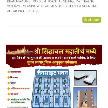
KHAMÄ-SAMANO ! VANDIUM, JÄVANIJJÄE NISIHIÄE, MATTHAENA
VANDÄMI || MEANING WITH ALL MY STRENGTH AND RENOUNCING
ALL WRONGFUL ACTS, I…
Read more
Posts Tagged with: