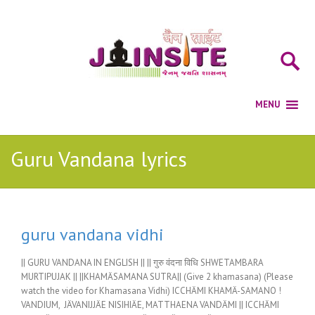
Guru Vandana lyrics
guru vandana vidhi
|| GURU VANDANA IN ENGLISH || || गुरु वंदना विधि SHWETAMBARA
MURTIPUJAK || ||KHAMÄSAMANA SUTRA|| (Give 2 khamasana) (Please
watch the video for Khamasana Vidhi) ICCHÄMI KHAMÄ-SAMANO !
VANDIUM, JÄVANIJJÄE NISIHIÄE, MATTHAENA VANDÄMI || ICCHÄMI