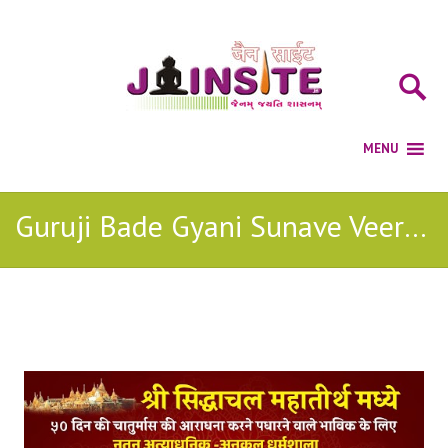
Guruji Bade Gyani Sunave Veer Vani Jain Lyricks
Posts Tagged with: