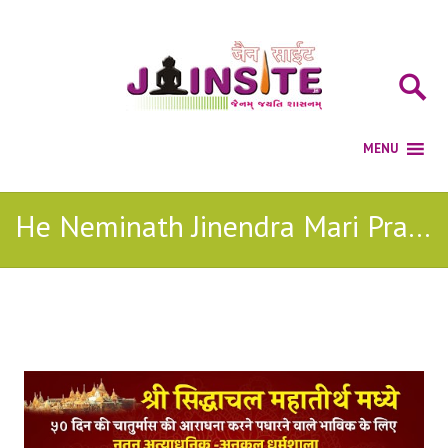
He Neminath Jinendra Mari Prathana Song Download
Posts Tagged with: