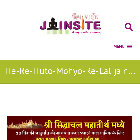
He-Re-Huto-Mohyo-Re-Lal jain bhajan
Posts Tagged with: