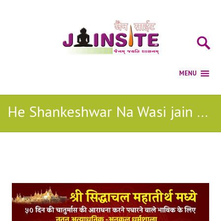
He Shankeshwar Na Wasi jain songs
Posts Tagged with: