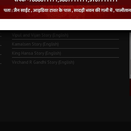
Monk Metarya (English)
Life of Bhagawän Mahävir (English)
Two Frogs Story (English)
.
Vipul and Vijan Story (English)
Kamalsen Story (English)
King Hansa Story (English)
Virchand R Gandhi Story (English)