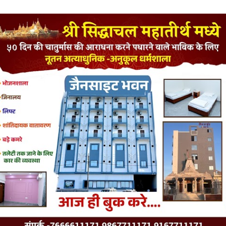
LATEST JAINISM
The Jain Monk and his Saka saviours (English)