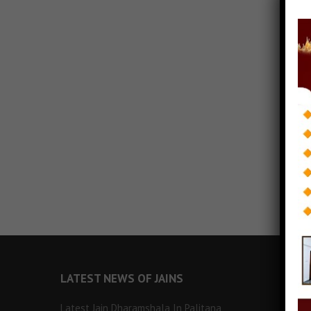
LATEST NEWS OF JAINS
Latest Jain Dharamshala In Palitana