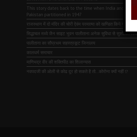
This story dates back to the time when India and
Pakistan partitioned in 1947
राजस्थान में दो मंदिर की चोरी ऐवंम परमात्मा को खण्डित किये गये
सिद्धाचल मध्ये जैन साइट भुवन पालीताना अनेक सुविधा से सुशोभित तीर्थ
पालीताना का सौप्रथम सहस्त्रकूट जिनालय
कालधर्म समाचार
माणिभद्र वीर की शक्तिपीठ का शिलान्यास
नवपदजी की ओली से कोढ दूर हो सकते है तो…कोरोना क्यों नहीं ⁉️