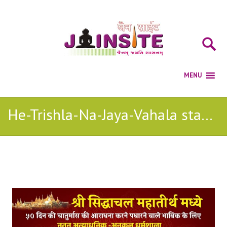
He-Trishla-Na-Jaya-Vahala stavan
Posts Tagged with: