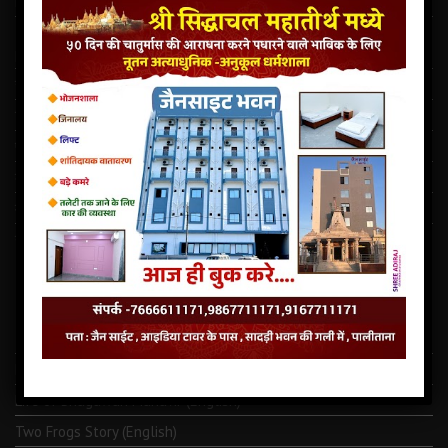
Latest Jain Dharamshala In Palitana
This story dates back to the time when India and Pakistan
partitioned in 1947
राजस्थान में दो मंदिर की चोरी ऐवंम परमात्मा को खण्डित किये गये
सिद्धाचल मध्ये जैन साइट भुवन पालीताना अनेक सुविधा से सुशोभित तीर्थ.
पालीताना का सौप्रथम सहस्त्रकूट जिनालय
कालधर्म समाचार
माणिभद्र वीर की शक्तिपीठ का शिलान्यास
नवपदजी की ओली से कोढ दूर हो सकते है तो…कोरोना क्यों नहीं ⁉️
LATEST JAINISM
The Jain Monk and his Saka saviours (English)
Monk Metarya (English)
Life of Bhagawän Mahävir (English)
Two Frogs Story (English)