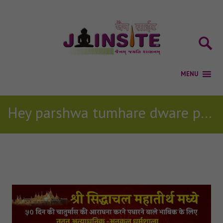
Hey parshwa tumhare dware par jain bhajan
Posts Tagged with: