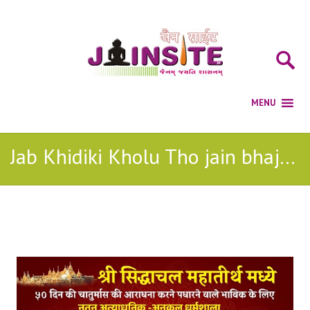
Jab Khidiki Kholu Tho jain bhajan
Posts Tagged with: