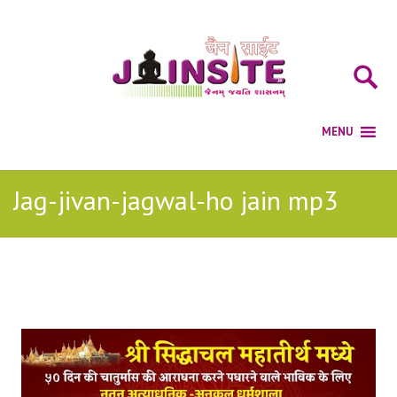
Jag-jivan-jagwal-ho jain mp3
Posts Tagged with: