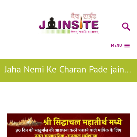
Jaha Nemi Ke Charan Pade jain bhajan
Posts Tagged with: