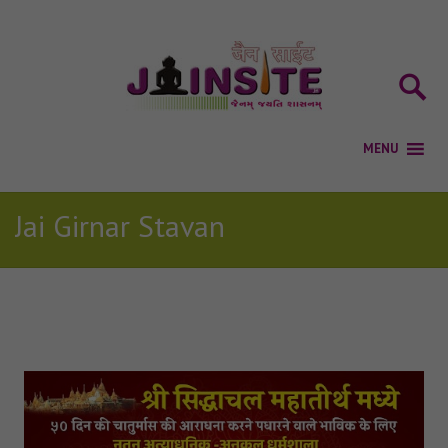
Jai Girnar Stavan
Posts Tagged with: