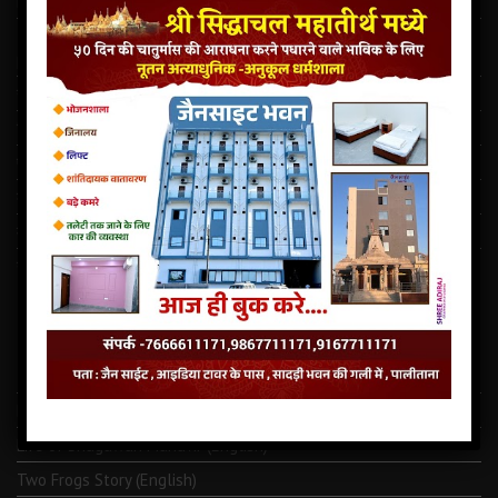
Latest Jain Dharamshala In Palitana
This story dates back to the time when India and Pakistan
partitioned in 1947
राजस्थान में दो मंदिर की चोरी ऐवंम परमात्मा को खण्डित किये गये
सिद्धाचल मध्ये जैन साइट भुवन पालीताना अनेक सुविधा से सुशोभित तीर्थ.
पालीताना का सौप्रथम सहस्त्रकूट जिनालय
कालधर्म समाचार
माणिभद्र वीर की शक्तिपीठ का शिलान्यास
नवपदजी की ओली से कोढ दूर हो सकते है तो…कोरोना क्यों नहीं ⁉️
LATEST JAINISM
The Jain Monk and his Saka saviours (English)
Monk Metarya (English)
Life of Bhagawän Mahävir (English)
Two Frogs Story (English)