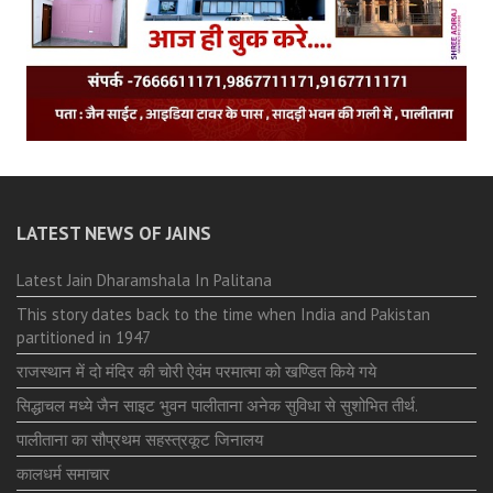
LATEST NEWS OF JAINS
Latest Jain Dharamshala In Palitana
This story dates back to the time when India and Pakistan
partitioned in 1947
राजस्थान में दो मंदिर की चोरी ऐवंम परमात्मा को खण्डित किये गये
सिद्धाचल मध्ये जैन साइट भुवन पालीताना अनेक सुविधा से सुशोभित तीर्थ.
पालीताना का सौप्रथम सहस्त्रकूट जिनालय
कालधर्म समाचार