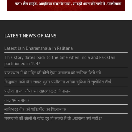
LATEST NEWS OF JAINS
Latest Jain Dharamshala In Palitana
This story dates back to the time when India and Pakistan
partitioned in 1947
राजस्थान में दो मंदिर की चोरी ऐवंम परमात्मा को खण्डित किये गये
सिद्धाचल मध्ये जैन साइट भुवन पालीताना अनेक सुविधा से सुशोभित तीर्थ.
पालीताना का सौप्रथम सहस्त्रकूट जिनालय
कालधर्म समाचार
माणिभद्र वीर की शक्तिपीठ का शिलान्यास
नवपदजी की ओली से कोढ दूर हो सकते है तो…कोरोना क्यों नहीं ⁉️