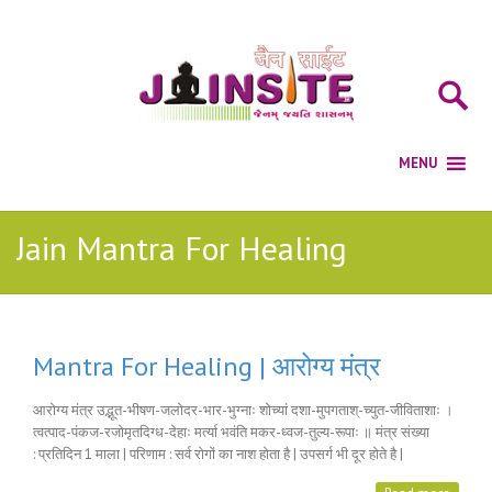
Jain Mantra For Healing
Mantra For Healing | आरोग्य मंत्र
आरोग्य मंत्र उद्भूत-भीषण-जलोदर-भार-भुग्नाः शोच्यां दशा-मुपगताश्-च्युत-जीविताशाः ।
त्वत्पाद-पंकज-रजोमृतदिग्ध-देहाः मर्त्या भवंति मकर-ध्वज-तुल्य-रूपाः ॥ मंत्र संख्या
: प्रतिदिन 1 माला | परिणाम : सर्व रोगों का नाश होता है | उपसर्ग भी दूर होते है |