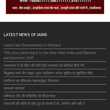
LATEST NEWS OF JAINS
Latest Jain Dharamshala In Palitana
This story dates back to the time when India and Pakistan
partitioned in 1947
राजस्थान में दो मंदिर की चोरी ऐवंम परमात्मा को खण्डित किये गये
सिद्धाचल मध्ये जैन साइट भुवन पालीताना अनेक सुविधा से सुशोभित तीर्थ.
पालीताना का सौप्रथम सहस्त्रकूट जिनालय
कालधर्म समाचार
माणिभद्र वीर की शक्तिपीठ का शिलान्यास
नवपदजी की ओली से कोढ दूर हो सकते है तो…कोरोना क्यों नहीं ⁉️