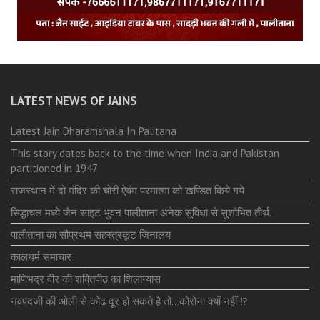
LATEST NEWS OF JAINS
Latest Jain Dharamshala In Palitana
This story dates back to the time when India and Pakistan
partitioned in 1947
राजस्थान में दो मंदिर की चोरी ऐवंम परमात्मा को खण्डित किये गये
सिद्धाचल मध्ये जैन साइट भुवन पालीताना अनेक सुविधा से सुशोभित तीर्थ.
पालीताना का सौप्रथम सहस्त्रकूट जिनालय
कालधर्म समाचार
माणिभद्र वीर की शक्तिपीठ का शिलान्यास
नवपदजी की ओली से कोढ दूर हो सकते है तो…कोरोना क्यों नहीं ⁉️