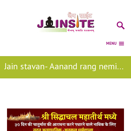
Jain stavan- Aanand rang neminath jain bhajan
Posts Tagged with: