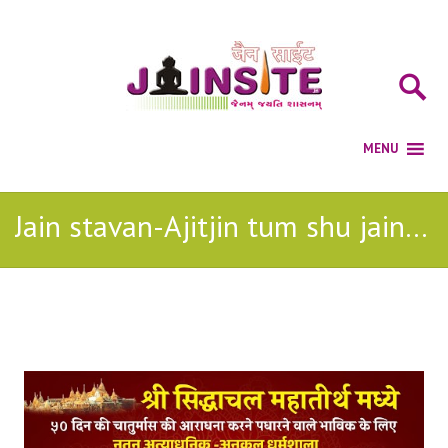
Jain stavan-Ajitjin tum shu jain mp3
Posts Tagged with: