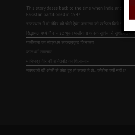
This story dates back to the time when India and
Pakistan partitioned in 1947
राजस्थान में दो मंदिर की चोरी ऐवंम परमात्मा को खण्डित किये गये
सिद्धाचल मध्ये जैन साइट भुवन पालीताना अनेक सुविधा से सुशोभित तीर्थ
पालीताना का सौप्रथम सहस्त्रकूट जिनालय
कालधर्म समाचार
माणिभद्र वीर की शक्तिपीठ का शिलान्यास
नवपदजी की ओली से कोढ दूर हो सकते है तो…कोरोना क्यों नहीं ⁉️