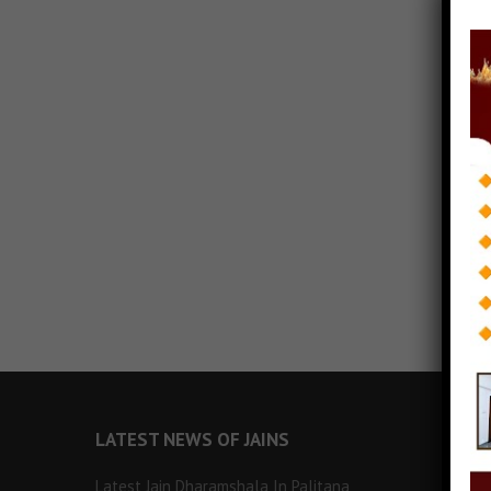
LATEST NEWS OF JAINS
Latest Jain Dharamshala In Palitana