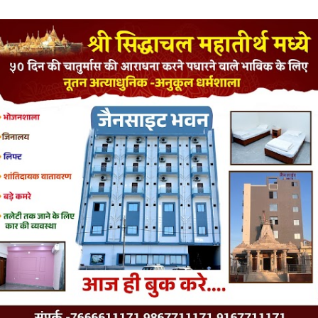
LATEST JAINISM
The Jain Monk and his Saka saviours (English)