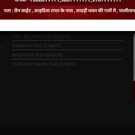
Monk Metarya (English)
Life of Bhagawän Mahävir (English)
Two Frogs Story (English)
.
Vipul and Vijan Story (English)
Kamalsen Story (English)
King Hansa Story (English)
Virchand R Gandhi Story (English)