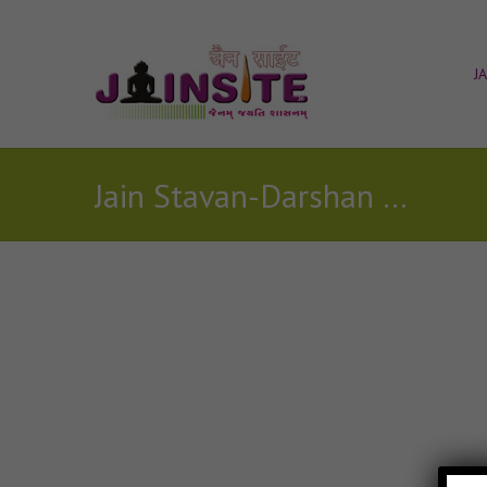
J
Jain Stavan-Darshan Dejo Parasnath jain stavan
Posts Tagged with: