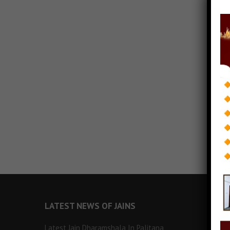
LATEST NEWS OF JAINS
Latest Jain Dharamshala In Palitana