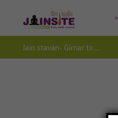
J
Jain stavan- Girnar tirth ki garima ke jain mp3
Posts Tagged with: