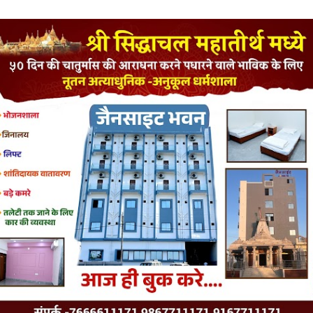
LATEST JAINISM
The Jain Monk and his Saka saviours (English)