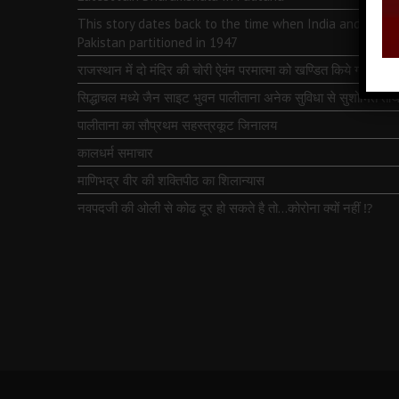
This story dates back to the time when India and
Pakistan partitioned in 1947
राजस्थान में दो मंदिर की चोरी ऐवंम परमात्मा को खण्डित किये गये
सिद्धाचल मध्ये जैन साइट भुवन पालीताना अनेक सुविधा से सुशोभित तीर्थ
पालीताना का सौप्रथम सहस्त्रकूट जिनालय
कालधर्म समाचार
माणिभद्र वीर की शक्तिपीठ का शिलान्यास
नवपदजी की ओली से कोढ दूर हो सकते है तो…कोरोना क्यों नहीं ⁉️