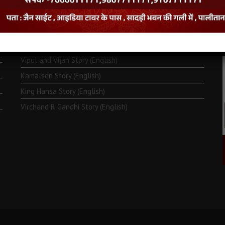
Monk Metarya (English)
Life of Bhagawän Mahävir (English)
Two Frogs Story (English)
.
Vipul and Vijan Story (English)
Kamalsen Story (English)
King Hansa Story (English)
Virchand R Gandhi Story (English)