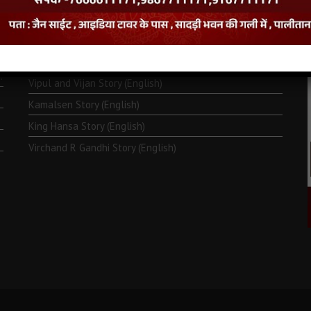
Monk Metarya (English)
Life of Bhagawän Mahävir (English)
Two Frogs Story (English)
.
Vipul and Vijan Story (English)
Kamalsen Story (English)
King Hansa Story (English)
Virchand R Gandhi Story (English)