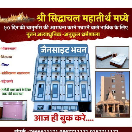
LATEST JAINISM
The Jain Monk and his Saka saviours (English)