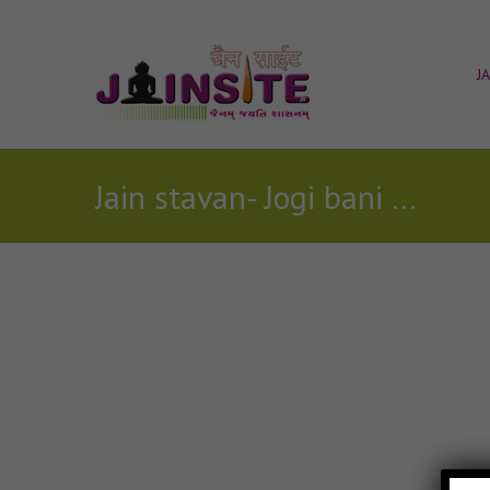
J
Jain stavan- Jogi bani ne jain mp3
Posts Tagged with: