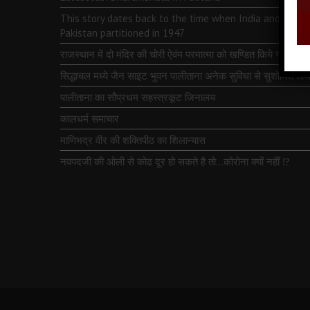
This story dates back to the time when India and
Pakistan partitioned in 1947
राजस्थान में दो मंदिर की चोरी ऐवंम परमात्मा को खण्डित किये गये
सिद्धाचल मध्ये जैन साइट भुवन पालीताना अनेक सुविधा से सुशोभित तीर्थ
पालीताना का सौप्रथम सहस्त्रकूट जिनालय
कालधर्म समाचार
माणिभद्र वीर की शक्तिपीठ का शिलान्यास
नवपदजी की ओली से कोढ दूर हो सकते है तो…कोरोना क्यों नहीं ⁉️