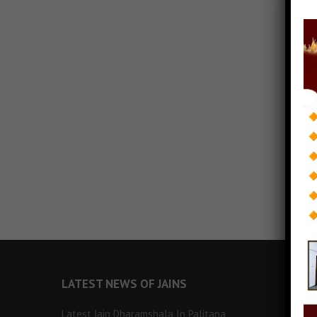
LATEST NEWS OF JAINS
Latest Jain Dharamshala In Palitana