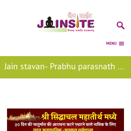
Jain stavan- Prabhu parasnath sidhavya jain stavan
Posts Tagged with: