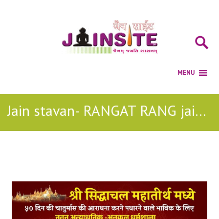
Jain stavan- RANGAT RANG jain bhajan
Posts Tagged with: