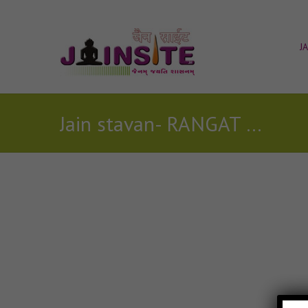
J
Jain stavan- RANGAT RANG jain mp3
Posts Tagged with: