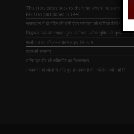
This story dates back to the time when India and
Pakistan partitioned in 1947
राजस्थान में दो मंदिर की चोरी ऐवंम परमात्मा को खण्डित किये गये
सिद्धाचल मध्ये जैन साइट भुवन पालीताना अनेक सुविधा से सुशोभित तीर्थ
पालीताना का सौप्रथम सहस्त्रकूट जिनालय
कालधर्म समाचार
माणिभद्र वीर की शक्तिपीठ का शिलान्यास
नवपदजी की ओली से कोढ दूर हो सकते है तो…कोरोना क्यों नहीं ⁉️