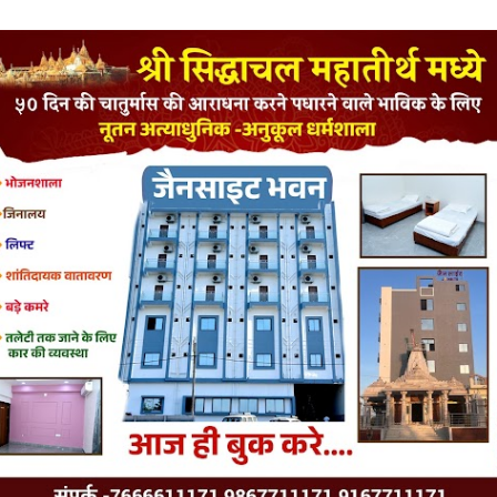
LATEST JAINISM
The Jain Monk and his Saka saviours (English)