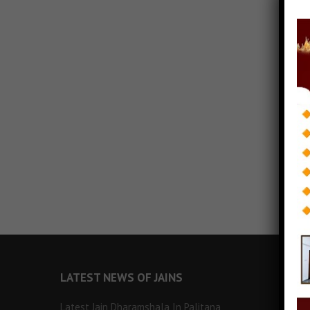
LATEST NEWS OF JAINS
Latest Jain Dharamshala In Palitana