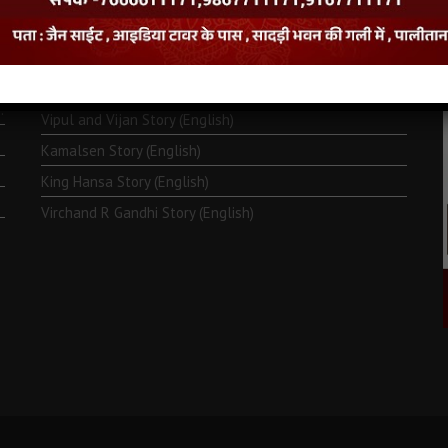
Monk Metarya (English)
Life of Bhagawän Mahävir (English)
Two Frogs Story (English)
.
Vipul and Vijan Story (English)
Kamalsen Story (English)
King Hansa Story (English)
Virchand R Gandhi Story (English)