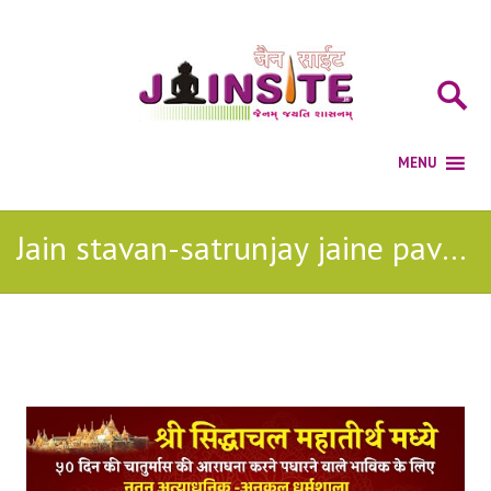
Jain stavan-satrunjay jaine pavan thaiye jain bhajan
Posts Tagged with: