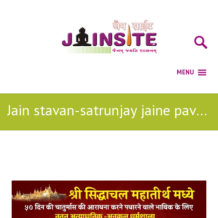
Jain stavan-satrunjay jaine pavan thaiye jain stavan
Posts Tagged with: