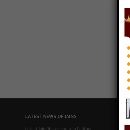
LATEST NEWS OF JAINS
Latest Jain Dharamshala In Palitana