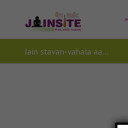
J
Jain stavan-vahala aadinath mane dejo sada sath jain song
Posts Tagged with: