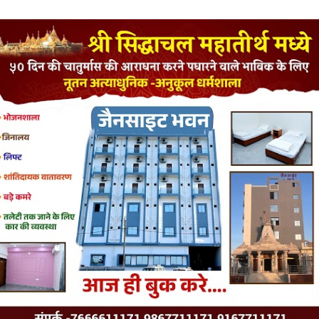
LATEST JAINISM
The Jain Monk and his Saka saviours (English)