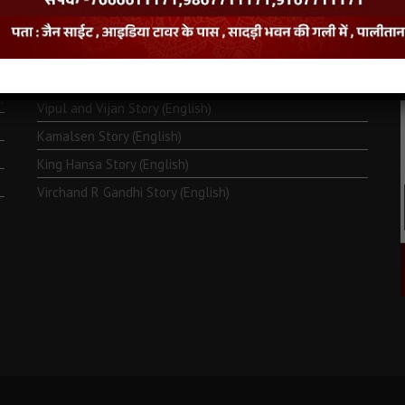
Monk Metarya (English)
Life of Bhagawän Mahävir (English)
Two Frogs Story (English)
.
Vipul and Vijan Story (English)
Kamalsen Story (English)
King Hansa Story (English)
Virchand R Gandhi Story (English)