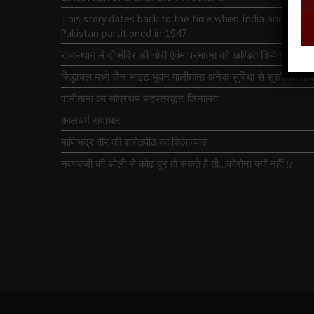
This story dates back to the time when India and
Pakistan partitioned in 1947
राजस्थान में दो मंदिर की चोरी ऐवंम परमात्मा को खण्डित किये गये
सिद्धाचल मध्ये जैन साइट भुवन पालीताना अनेक सुविधा से सुशोभित तीर्थ
पालीताना का सौप्रथम सहस्त्रकूट जिनालय
कालधर्म समाचार
माणिभद्र वीर की शक्तिपीठ का शिलान्यास
नवपदजी की ओली से कोढ दूर हो सकते है तो…कोरोना क्यों नहीं ⁉️