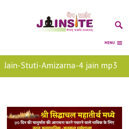
Jain-Stuti-Amizarna-4 jain mp3
Posts Tagged with: