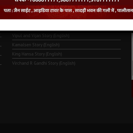
Monk Metarya (English)
Life of Bhagawän Mahävir (English)
Two Frogs Story (English)
.
Vipul and Vijan Story (English)
Kamalsen Story (English)
King Hansa Story (English)
Virchand R Gandhi Story (English)