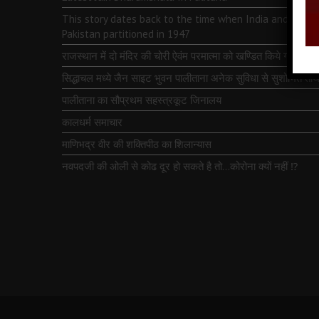
This story dates back to the time when India and
Pakistan partitioned in 1947
राजस्थान में दो मंदिर की चोरी ऐवंम परमात्मा को खण्डित किये गये
सिद्धाचल मध्ये जैन साइट भुवन पालीताना अनेक सुविधा से सुशोभित तीर्थ
पालीताना का सौप्रथम सहस्त्रकूट जिनालय
कालधर्म समाचार
माणिभद्र वीर की शक्तिपीठ का शिलान्यास
नवपदजी की ओली से कोढ दूर हो सकते है तो…कोरोना क्यों नहीं ⁉️