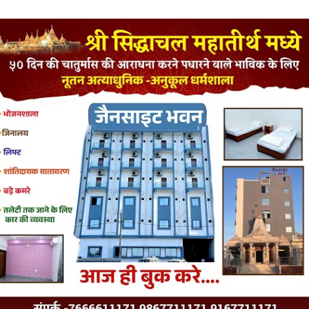
LATEST JAINISM
The Jain Monk and his Saka saviours (English)