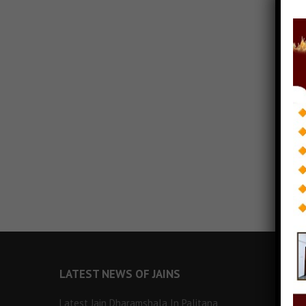
LATEST NEWS OF JAINS
Latest Jain Dharamshala In Palitana