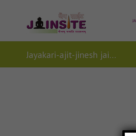
J
Jayakari-ajit-jinesh jain mp3
Posts Tagged with: