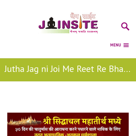
Jutha Jag ni Joi Me Reet Re Bhajan
Posts Tagged with: