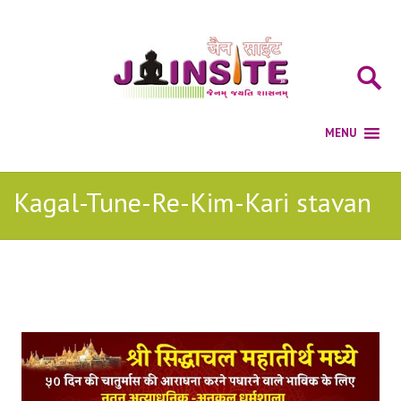
Kagal-Tune-Re-Kim-Kari stavan
Posts Tagged with: