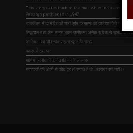
This story dates back to the time when India and
Pakistan partitioned in 1947
राजस्थान में दो मंदिर की चोरी ऐवंम परमात्मा को खण्डित किये गये
सिद्धाचल मध्ये जैन साइट भुवन पालीताना अनेक सुविधा से सुशोभित तीर्थ
पालीताना का सौप्रथम सहस्त्रकूट जिनालय
कालधर्म समाचार
माणिभद्र वीर की शक्तिपीठ का शिलान्यास
नवपदजी की ओली से कोढ दूर हो सकते है तो…कोरोना क्यों नहीं ⁉️