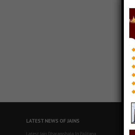
LATEST NEWS OF JAINS
Latest Jain Dharamshala In Palitana