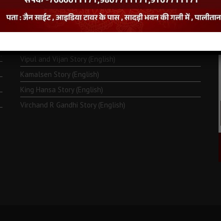
Monk Metarya (English)
Life of Bhagawän Mahävir (English)
Two Frogs Story (English)
.
Vipul and Vijan Story (English)
Kamalsen Story (English)
King Hansa Story (English)
Virchand R Gandhi Story (English)