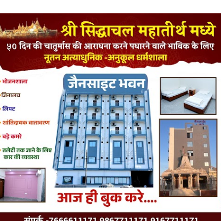
LATEST JAINISM
The Jain Monk and his Saka saviours (English)