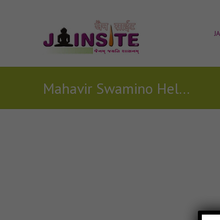
J
Mahavir Swamino Helo jain bhajan
Posts Tagged with: