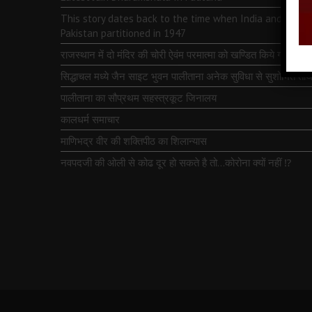
This story dates back to the time when India and
Pakistan partitioned in 1947
राजस्थान में दो मंदिर की चोरी ऐवंम परमात्मा को खण्डित किये गये
सिद्धाचल मध्ये जैन साइट भुवन पालीताना अनेक सुविधा से सुशोभित तीर्थ
पालीताना का सौप्रथम सहस्त्रकूट जिनालय
कालधर्म समाचार
माणिभद्र वीर की शक्तिपीठ का शिलान्यास
नवपदजी की ओली से कोढ दूर हो सकते है तो…कोरोना क्यों नहीं ⁉️