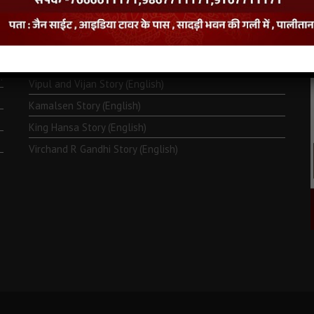
Monk Metarya (English)
Life of Bhagawän Mahävir (English)
Two Frogs Story (English)
.
Vipul and Vijan Story (English)
Kamalsen Story (English)
King Hansa Story (English)
Virchand R Gandhi Story (English)