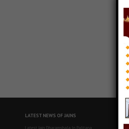
LATEST NEWS OF JAINS
Latest Jain Dharamshala In Palitana