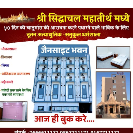
LATEST JAINISM
The Jain Monk and his Saka saviours (English)