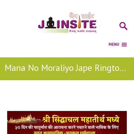
Mana No Moraliyo Jape Ringtone Download
Posts Tagged with: