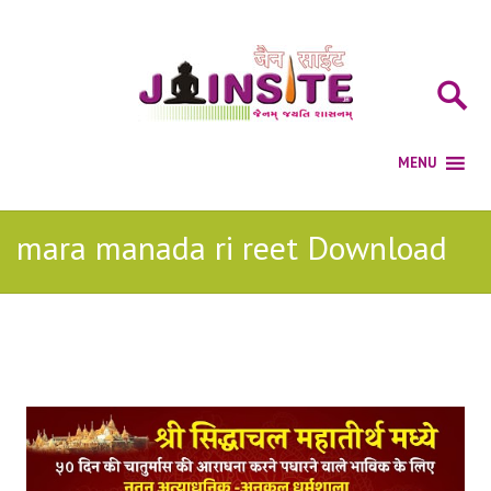
mara manada ri reet Download
Posts Tagged with: