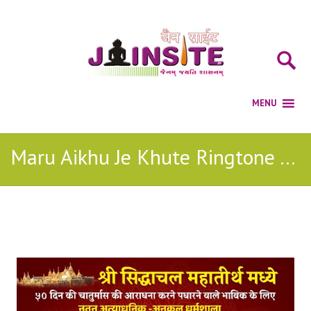
Maru Aikhu Je Khute Ringtone Audio
Posts Tagged with: