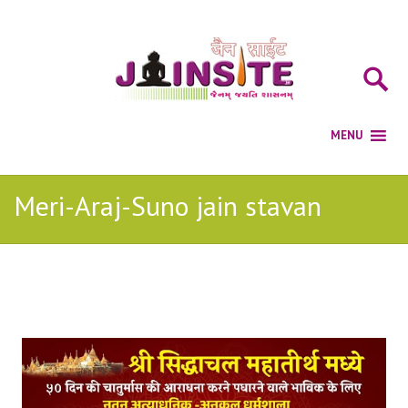
Meri-Araj-Suno jain stavan
Posts Tagged with: