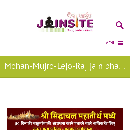
Mohan-Mujro-Lejo-Raj jain bhajan
Posts Tagged with: