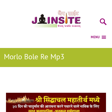
Morlo Bole Re Mp3
Posts Tagged with: