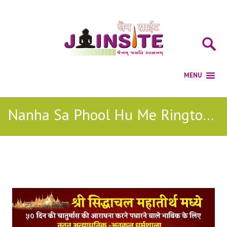
Nanha Sa Phool Hu Me Ringtone Download
Posts Tagged with: