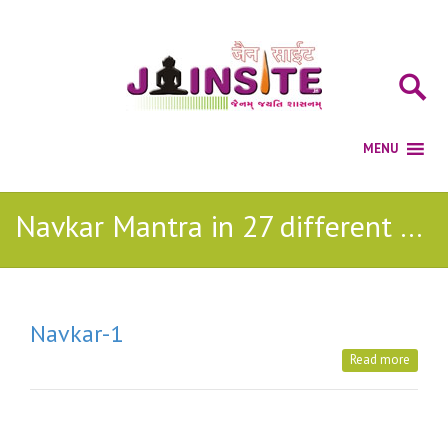
Navkar Mantra in 27 different tunes launched (28) Mp3
Navkar-1
Read more
Posts Tagged with: